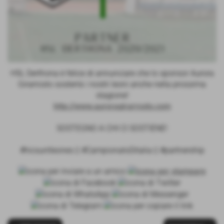
HSL Derthona è felice di annunciare che lo sponsor Aurora
Girarrosto sosterrà i nostri leoni anche nella prossima
stagione!
http://www.auroragirarrosto.com
SOSTEGNO A CHI CI SOSTIENE!
#hicsuntleones || #CampionatoDitalia || #partnership