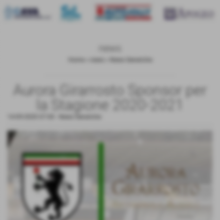
news
Home
>
news
>
News Generiche
Aurora Girarrosto Sponsor per
la Stagione 2020-2021
14-09-2020 07:00
-
News Generiche