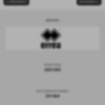
<< PRECEDENTE
SUCCESSIVO >>
sponsor
Totale Visite
2591595
sei il visitatore numero
291464