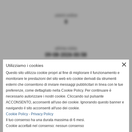
utenti online
0
ultima visita
09-08-2026 00:58
close
Utilizziamo i cookies
Questo sito utilizza cookie propri al fine di migliorare il funzionamento e
monitorare le prestazioni del sito web e/o cookie derivati da strumenti
esterni che consentono di inviare messaggi pubblicitari in linea con le tue
preferenze, come dettagliato nella Cookie Policy. Per continuare è
necessario autorizzare i nostri cookie. Cliccando sul pulsante
ACCONSENTO, acconsenti all'uso dei cookie. Ignorando questo banner e
navigando il sito acconsenti all'uso dei cookie.
ASD DERTHONA FBC 1908
Cookie Policy
-
Privacy Policy
Il tuo consenso ha una durata massima di 6 mesi.
Sede: Stadio Fausto Coppi
Cookie accettati nel consenso: nessun consenso
Via Montello, 8 - 15057 Tortona - AL