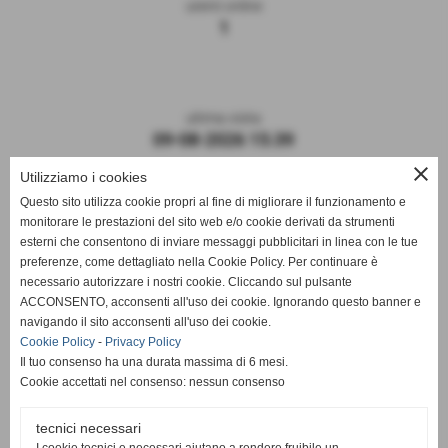
utenti online
1
ultima visita
09-08-2026 15:39
close
Utilizziamo i cookies
Questo sito utilizza cookie propri al fine di migliorare il funzionamento e
monitorare le prestazioni del sito web e/o cookie derivati da strumenti
esterni che consentono di inviare messaggi pubblicitari in linea con le tue
preferenze, come dettagliato nella Cookie Policy. Per continuare è
necessario autorizzare i nostri cookie. Cliccando sul pulsante
ACCONSENTO, acconsenti all'uso dei cookie. Ignorando questo banner e
navigando il sito acconsenti all'uso dei cookie.
ASD DERTHONA FBC 1908
Cookie Policy
-
Privacy Policy
Il tuo consenso ha una durata massima di 6 mesi.
Sede: Stadio Fausto Coppi
Cookie accettati nel consenso: nessun consenso
Via Montello, 8 - 15057 Tortona - AL
C.F. / P.I.: 02476910068
tecnici necessari