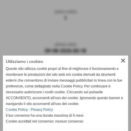
utenti online
1
ultima visita
09-08-2026 00:18
close
Utilizziamo i cookies
Questo sito utilizza cookie propri al fine di migliorare il funzionamento e
monitorare le prestazioni del sito web e/o cookie derivati da strumenti
esterni che consentono di inviare messaggi pubblicitari in linea con le tue
preferenze, come dettagliato nella Cookie Policy. Per continuare è
necessario autorizzare i nostri cookie. Cliccando sul pulsante
ACCONSENTO, acconsenti all'uso dei cookie. Ignorando questo banner e
navigando il sito acconsenti all'uso dei cookie.
ASD DERTHONA FBC 1908
Cookie Policy
-
Privacy Policy
Il tuo consenso ha una durata massima di 6 mesi.
Sede: Stadio Fausto Coppi
Cookie accettati nel consenso: nessun consenso
Via Montello, 8 - 15057 Tortona - AL