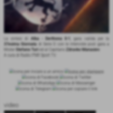
La sintesi di
Alba - Derthona 0-1
, gara valida per la
37esima Giornata
di Serie D con le interviste post gara a
Mister
Stefano Turi
ed al Capitano
Zdravko Manasiev
.
A cura di Radio PNR Sport TV.
video