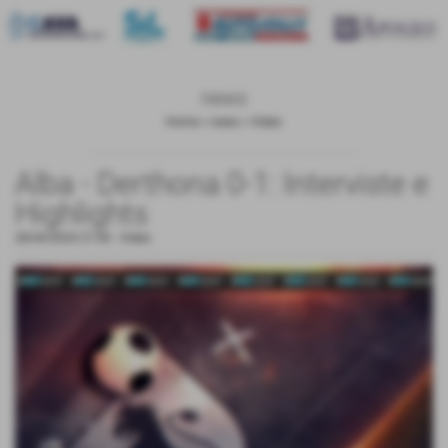
news
Home
>
news
>
Video
Alba - Derthona 0-1: Interviste e
Highlights
28-04-2024 21:00
-
Video