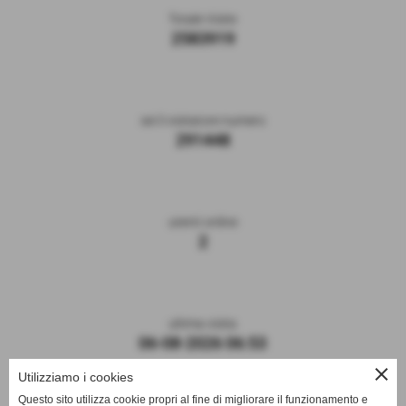
Totale Visite
2583919
sei il visitatore numero
291448
utenti online
2
ultima visita
06-08-2026 06:53
close
Utilizziamo i cookies
Questo sito utilizza cookie propri al fine di migliorare il funzionamento e