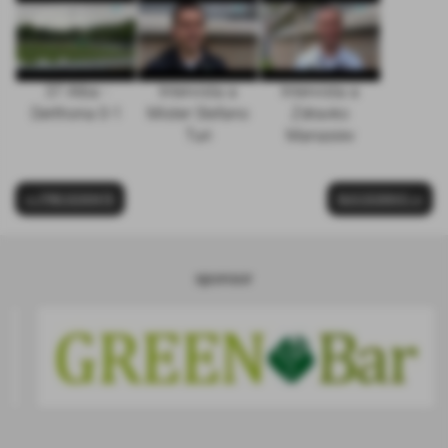
37 Alba -
Intervista a
Intervista a
Derthona 0-1
Mister Stefano
Zdravko
Turi
Manasiev
<< PRECEDENTE
SUCCESSIVO >>
sponsor